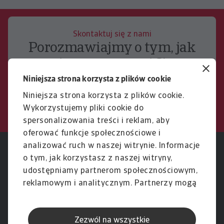
Skontaktuj się z nami
Porozmawiajmy o tym, jak
możemy wesprzeć Cię w
zarządzaniu ryzykiem.
Niniejsza strona korzysta z plików cookie
Niniejsza strona korzysta z plików cookie.
Kontakt
Wykorzystujemy pliki cookie do
spersonalizowania treści i reklam, aby
oferować funkcje społecznościowe i
analizować ruch w naszej witrynie. Informacje
RODO
Polityka Prywatności
o tym, jak korzystasz z naszej witryny,
Informacje o plikach cookie
Polityka Speak Up
Okno podręczne z lokalizacją IP
udostępniamy partnerom społecznościowym,
Phishing i Bezpieczeństwo
Nota prawna
reklamowym i analitycznym. Partnerzy mogą
Wyłączenie odpowiedzialności
Standardy obsługi klienta
Wybierz kraj lub region poniżej, aby zobaczyć
Skargi i reklamacje (Regulamin
Skargi i reklamacje (Regulamin
połączyć te informacje z innymi danymi
treści dostosowane do Twojej lokalizacji.
obowiązujący od dnia 13 lutego
obowiązujący do dnia 12 lutego
otrzymanymi od Ciebie lub uzyskanymi
2026 r.)
2026 r.)
Zezwól na wszystkie
podczas korzystania z ich usług.