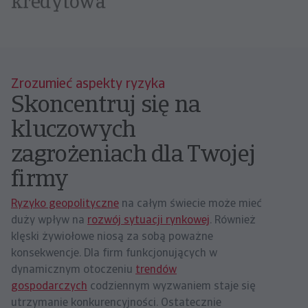
wszystkich krajów na świecie
Zrozumieć aspekty ryzyka
Skoncentruj się na
kluczowych
zagrożeniach dla Twojej
firmy
Ryzyko geopolityczne
na całym świecie może mieć
duży wpływ na
rozwój sytuacji rynkowej
. Również
klęski żywiołowe niosą za sobą poważne
konsekwencje. Dla firm funkcjonujących w
dynamicznym otoczeniu
trendów
gospodarczych
codziennym wyzwaniem staje się
utrzymanie konkurencyjności. Ostatecznie