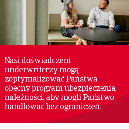
Nasi doświadczeni
underwriterzy mogą
zoptymalizować Państwa
obecny program ubezpieczenia
należności, aby mogli Państwo
handlować bez ograniczeń.