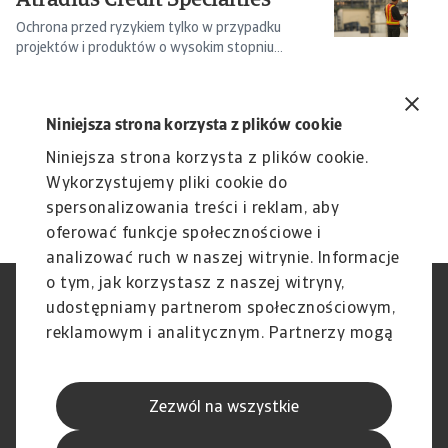
Atradius Credit Specialties
W
i
Ochrona przed ryzykiem tylko w przypadku
projektów i produktów o wysokim stopniu
Ni
złożoności lub ...
si
Niniejsza strona korzysta z plików cookie
Niniejsza strona korzysta z plików cookie.
Wykorzystujemy pliki cookie do
spersonalizowania treści i reklam, aby
oferować funkcje społecznościowe i
analizować ruch w naszej witrynie. Informacje
o tym, jak korzystasz z naszej witryny,
RODO
Polityka Prywatności
udostępniamy partnerom społecznościowym,
Informacje o plikach cookie
Polityka Speak Up
reklamowym i analitycznym. Partnerzy mogą
Phishing i Bezpieczeństwo
Nota prawna
połączyć te informacje z innymi danymi
Wyłączenie odpowiedzialności
Standardy obsługi klienta
otrzymanymi od Ciebie lub uzyskanymi
Skargi i reklamacje (Regulamin
Skargi i reklamacje (Regulamin
Zezwól na wszystkie
podczas korzystania z ich usług.
obowiązujący od dnia 13 lutego
obowiązujący do dnia 12 lutego
2026 r.)
2026 r.)