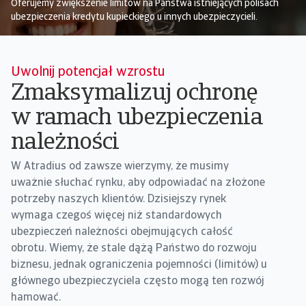
Oferujemy zwiększenie limitów na Państwa istniejących polisach
ubezpieczenia kredytu kupieckiego u innych ubezpieczycieli.
Uwolnij potencjał wzrostu
Zmaksymalizuj ochronę
w ramach ubezpieczenia
należności
W Atradius od zawsze wierzymy, że musimy
uważnie słuchać rynku, aby odpowiadać na złożone
potrzeby naszych klientów. Dzisiejszy rynek
wymaga czegoś więcej niż standardowych
ubezpieczeń należności obejmujących całość
obrotu. Wiemy, że stale dążą Państwo do rozwoju
biznesu, jednak ograniczenia pojemności (limitów) u
głównego ubezpieczyciela często mogą ten rozwój
hamować.