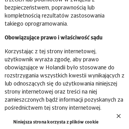
trzecich lub podmiotów w związku z
bezpieczeństwem, poprawnością lub
kompletnością rezultatów zastosowania
takiego oprogramowania.
Obowiązujące prawo i właściwość sądu
Korzystając z tej strony internetowej,
użytkownik wyraża zgodę, aby prawo
obowiązujące w Holandii było stosowane do
rozstrzygania wszystkich kwestii wynikających z
lub odnoszących się do użytkowania niniejszej
strony internetowej oraz treści na niej
zamieszczonych bądź informacji pozyskanych za
pośrednictwem tej strony internetowej.
Użytkownik wyraża także zgodę na
Niniejsza strona korzysta z plików cookie
podporządkowanie się w takich sprawach w