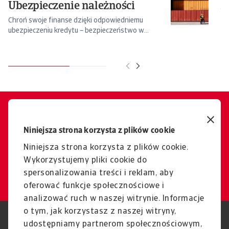
Ubezpieczenie należności
A
Chroń swoje finanse dzięki odpowiedniemu
At
ubezpieczeniu kredytu – bezpieczeństwo w
dl
niepewnych ...
Czy chcesz się skonsultować?
Z przyjemnością Ci
Niniejsza strona korzysta z plików cookie
pomożemy.
Niniejsza strona korzysta z plików cookie.
Wykorzystujemy pliki cookie do
Kontakt
spersonalizowania treści i reklam, aby
oferować funkcje społecznościowe i
analizować ruch w naszej witrynie. Informacje
o tym, jak korzystasz z naszej witryny,
RODO
Polityka Prywatności
udostępniamy partnerom społecznościowym,