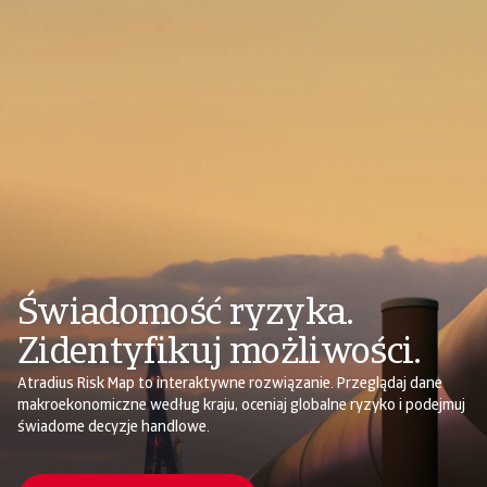
Świadomość ryzyka.
Zidentyfikuj możliwości.
Atradius Risk Map to interaktywne rozwiązanie. Przeglądaj dane
makroekonomiczne według kraju, oceniaj globalne ryzyko i podejmuj
świadome decyzje handlowe.