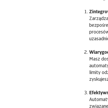
Zintegr
Zarządza
bezpośre
procesów
uzasadni
Wiarygod
Masz dos
automaty
limity o
zyskujesz
Efektywn
Automaty
związane