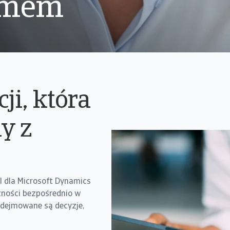
emem
ji, która
y z
I dla Microsoft Dynamics
żności bezpośrednio w
odejmowane są decyzje,