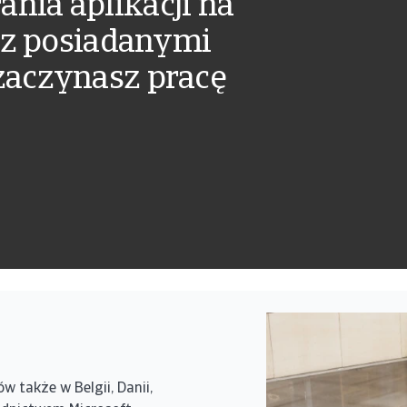
nia aplikacji na
ą z posiadanymi
zaczynasz pracę
w także w Belgii, Danii,