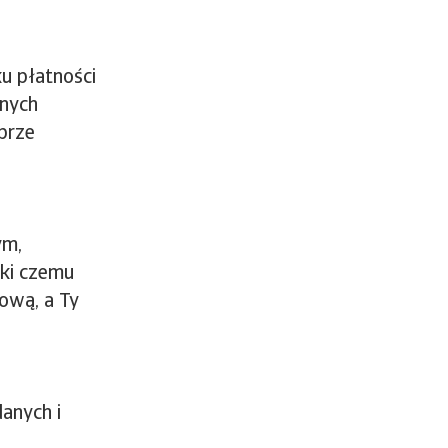
u płatności
anych
brze
ym,
ęki czemu
ową, a Ty
anych i