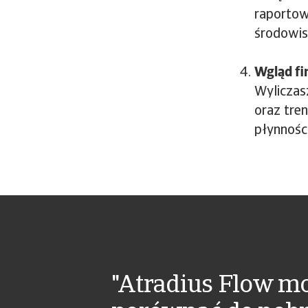
raportow
środowis
Wgląd f
Wyliczasz
oraz tren
płynnośc
"Atradius Flow m