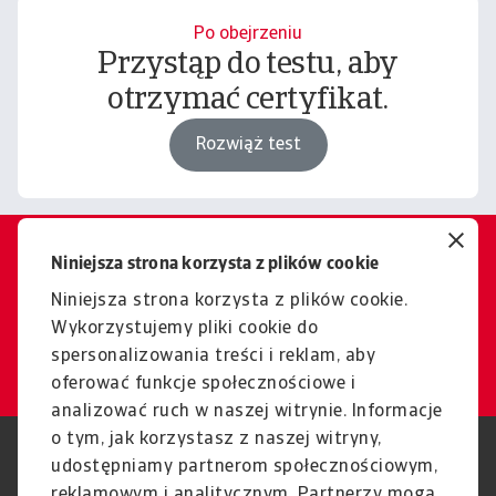
Po obejrzeniu
Przystąp do testu, aby
otrzymać certyfikat.
Rozwiąż test
Niniejsza strona korzysta z plików cookie
Chcesz dowiedzieć się więcej?
Jesteśmy tutaj, aby pomóc.
Niniejsza strona korzysta z plików cookie.
Wykorzystujemy pliki cookie do
Kontakt
spersonalizowania treści i reklam, aby
oferować funkcje społecznościowe i
analizować ruch w naszej witrynie. Informacje
o tym, jak korzystasz z naszej witryny,
RODO
Polityka Prywatności
udostępniamy partnerom społecznościowym,
Informacje o plikach cookie
Polityka Speak Up
reklamowym i analitycznym. Partnerzy mogą