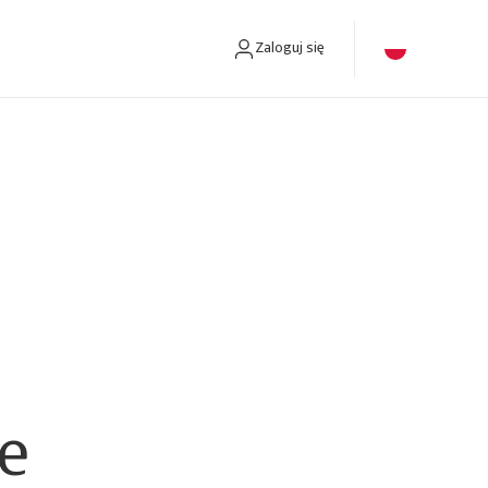
Zaloguj się
tów windykacyjnych.
e