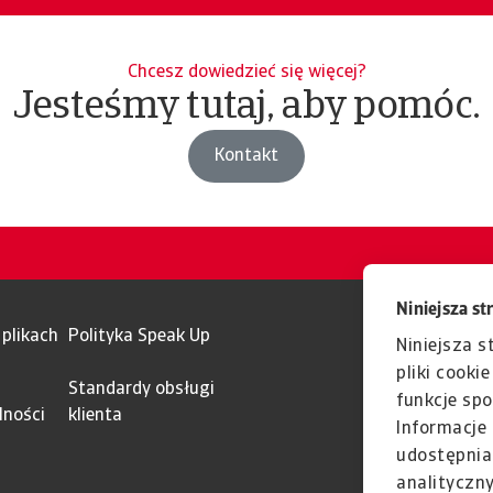
Chcesz dowiedzieć się więcej?
Jesteśmy tutaj, aby pomóc.
Kontakt
Niniejsza st
 plikach
Polityka Speak Up
Niniejsza s
pliki cooki
Standardy obsługi
funkcje spo
lności
klienta
Informacje 
udostępnia
analityczn