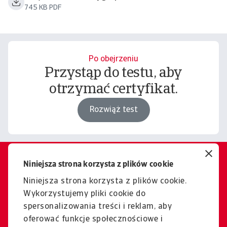
745 KB PDF
Po obejrzeniu
Przystąp do testu, aby
otrzymać certyfikat.
Rozwiąż test
Niniejsza strona korzysta z plików cookie
Chcesz dowiedzieć się więcej?
Jesteśmy tutaj, aby pomóc.
Niniejsza strona korzysta z plików cookie.
Wykorzystujemy pliki cookie do
Kontakt
spersonalizowania treści i reklam, aby
oferować funkcje społecznościowe i