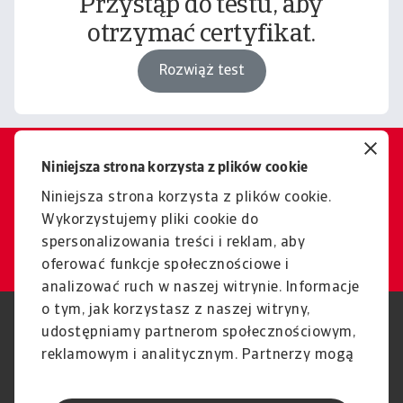
Przystąp do testu, aby
otrzymać certyfikat.
Rozwiąż test
Niniejsza strona korzysta z plików cookie
Chcesz dowiedzieć się więcej?
Jesteśmy tutaj, aby pomóc.
Niniejsza strona korzysta z plików cookie.
Wykorzystujemy pliki cookie do
Kontakt
spersonalizowania treści i reklam, aby
oferować funkcje społecznościowe i
analizować ruch w naszej witrynie. Informacje
o tym, jak korzystasz z naszej witryny,
RODO
Polityka Prywatności
udostępniamy partnerom społecznościowym,
Informacje o plikach cookie
Polityka Speak Up
reklamowym i analitycznym. Partnerzy mogą
Phishing i Bezpieczeństwo
Nota prawna
połączyć te informacje z innymi danymi
Wyłączenie odpowiedzialności
Standardy obsługi klienta
otrzymanymi od Ciebie lub uzyskanymi