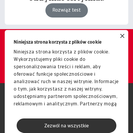
Rozwiąż test
Niniejsza strona korzysta z plików cookie
Chcesz dowiedzieć się więcej?
Jesteśmy tutaj, aby pomóc.
Niniejsza strona korzysta z plików cookie.
Wykorzystujemy pliki cookie do
Kontakt
spersonalizowania treści i reklam, aby
oferować funkcje społecznościowe i
analizować ruch w naszej witrynie. Informacje
o tym, jak korzystasz z naszej witryny,
RODO
Polityka Prywatności
udostępniamy partnerom społecznościowym,
Informacje o plikach cookie
Polityka Speak Up
reklamowym i analitycznym. Partnerzy mogą
Phishing i Bezpieczeństwo
Nota prawna
połączyć te informacje z innymi danymi
Wyłączenie odpowiedzialności
Standardy obsługi klienta
otrzymanymi od Ciebie lub uzyskanymi
Skargi i reklamacje (Regulamin
Skargi i reklamacje (Regulamin
Zezwól na wszystkie
podczas korzystania z ich usług.
obowiązujący od dnia 13 lutego
obowiązujący do dnia 12 lutego