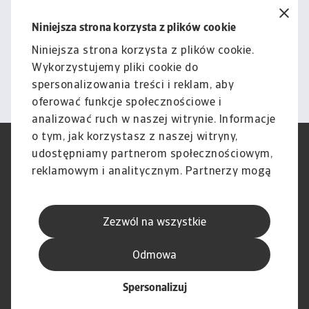
Porozmawiajmy o tym, jak
możemy wesprzeć Cię w
Niniejsza strona korzysta z plików cookie
zarządzaniu ryzykiem.
Niniejsza strona korzysta z plików cookie.
Wykorzystujemy pliki cookie do
Kontakt
spersonalizowania treści i reklam, aby
oferować funkcje społecznościowe i
analizować ruch w naszej witrynie. Informacje
o tym, jak korzystasz z naszej witryny,
RODO
Polityka Prywatności
udostępniamy partnerom społecznościowym,
Informacje o plikach cookie
Polityka Speak Up
reklamowym i analitycznym. Partnerzy mogą
Phishing i Bezpieczeństwo
Nota prawna
połączyć te informacje z innymi danymi
Wyłączenie odpowiedzialności
Standardy obsługi klienta
otrzymanymi od Ciebie lub uzyskanymi
Skargi i reklamacje (Regulamin
Skargi i reklamacje (Regulamin
Zezwól na wszystkie
podczas korzystania z ich usług.
obowiązujący od dnia 13 lutego
obowiązujący do dnia 12 lutego
2026 r.)
2026 r.)
Odmowa
Spersonalizuj
© Atradius N.V. 2004 - 2026
A company of