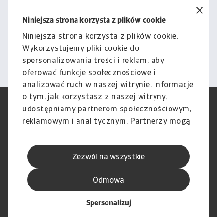
Porozmawiajmy o tym, jak
możemy wesprzeć Cię w
Niniejsza strona korzysta z plików cookie
zarządzaniu ryzykiem.
Niniejsza strona korzysta z plików cookie.
Wykorzystujemy pliki cookie do
Kontakt
spersonalizowania treści i reklam, aby
oferować funkcje społecznościowe i
analizować ruch w naszej witrynie. Informacje
o tym, jak korzystasz z naszej witryny,
RODO
Polityka Prywatności
udostępniamy partnerom społecznościowym,
Informacje o plikach cookie
Polityka Speak Up
reklamowym i analitycznym. Partnerzy mogą
Phishing i Bezpieczeństwo
Nota prawna
połączyć te informacje z innymi danymi
Wyłączenie odpowiedzialności
Standardy obsługi klienta
otrzymanymi od Ciebie lub uzyskanymi
Skargi i reklamacje (Regulamin
Skargi i reklamacje (Regulamin
Zezwól na wszystkie
podczas korzystania z ich usług.
obowiązujący od dnia 13 lutego
obowiązujący do dnia 12 lutego
2026 r.)
2026 r.)
Odmowa
Spersonalizuj
© Atradius N.V. 2004 - 2026
A company of