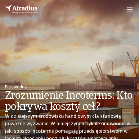
Przewodnik
Zrozumienie Incoterms: Kto
pokrywa koszty ceł?
W dzisiejszym środowisku handlowym cła stanowią
poważne wyzwanie. W niniejszym artykule omówiono, w
jaki sposób Incoterms pomagają przedsiębiorstwom w