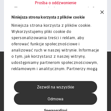
Prośba o oddzwonienie
Porozmawiajmy o tym, jak
możemy wesprzeć Cię w
Niniejsza strona korzysta z plików cookie
zarządzaniu ryzykiem.
Niniejsza strona korzysta z plików cookie.
Wykorzystujemy pliki cookie do
Kontakt
spersonalizowania treści i reklam, aby
oferować funkcje społecznościowe i
analizować ruch w naszej witrynie. Informacje
o tym, jak korzystasz z naszej witryny,
RODO
Polityka Prywatności
udostępniamy partnerom społecznościowym,
Informacje o plikach cookie
Polityka Speak Up
reklamowym i analitycznym. Partnerzy mogą
Phishing i Bezpieczeństwo
Nota prawna
połączyć te informacje z innymi danymi
Wyłączenie odpowiedzialności
Standardy obsługi klienta
otrzymanymi od Ciebie lub uzyskanymi
Skargi i reklamacje (Regulamin
Skargi i reklamacje (Regulamin
Zezwól na wszystkie
podczas korzystania z ich usług.
obowiązujący od dnia 13 lutego
obowiązujący do dnia 12 lutego
2026 r.)
2026 r.)
Odmowa