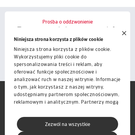
Prośba o oddzwonienie
Porozmawiajmy o tym, jak
możemy wesprzeć Cię w
Niniejsza strona korzysta z plików cookie
zarządzaniu ryzykiem.
Niniejsza strona korzysta z plików cookie.
Wykorzystujemy pliki cookie do
Kontakt
spersonalizowania treści i reklam, aby
oferować funkcje społecznościowe i
analizować ruch w naszej witrynie. Informacje
o tym, jak korzystasz z naszej witryny,
RODO
Polityka Prywatności
udostępniamy partnerom społecznościowym,
Informacje o plikach cookie
Polityka Speak Up
reklamowym i analitycznym. Partnerzy mogą
Phishing i Bezpieczeństwo
Nota prawna
połączyć te informacje z innymi danymi
Wyłączenie odpowiedzialności
Standardy obsługi klienta
otrzymanymi od Ciebie lub uzyskanymi
Skargi i reklamacje (Regulamin
Skargi i reklamacje (Regulamin
Zezwól na wszystkie
podczas korzystania z ich usług.
obowiązujący od dnia 13 lutego
obowiązujący do dnia 12 lutego
2026 r.)
2026 r.)