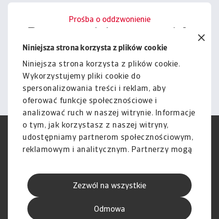
Prośba o oddzwonienie
Porozmawiajmy o tym, jak
możemy wesprzeć Cię w
Niniejsza strona korzysta z plików cookie
zarządzaniu ryzykiem.
Niniejsza strona korzysta z plików cookie.
Wykorzystujemy pliki cookie do
Kontakt
spersonalizowania treści i reklam, aby
oferować funkcje społecznościowe i
analizować ruch w naszej witrynie. Informacje
o tym, jak korzystasz z naszej witryny,
RODO
Polityka Prywatności
udostępniamy partnerom społecznościowym,
Informacje o plikach cookie
Polityka Speak Up
reklamowym i analitycznym. Partnerzy mogą
Phishing i Bezpieczeństwo
Nota prawna
połączyć te informacje z innymi danymi
Wyłączenie odpowiedzialności
Standardy obsługi klienta
otrzymanymi od Ciebie lub uzyskanymi
Skargi i reklamacje (Regulamin
Skargi i reklamacje (Regulamin
Zezwól na wszystkie
podczas korzystania z ich usług.
obowiązujący od dnia 13 lutego
obowiązujący do dnia 12 lutego
2026 r.)
2026 r.)
Odmowa