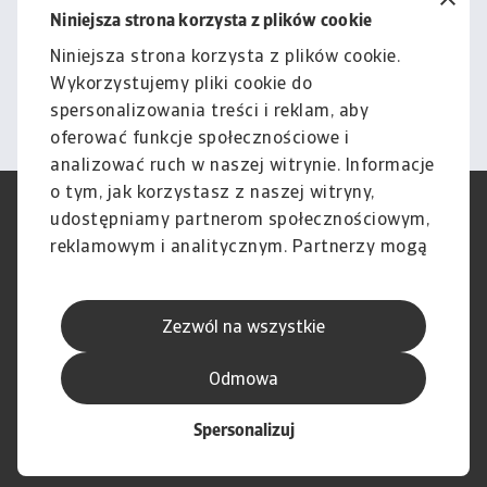
możemy wesprzeć Cię w
Niniejsza strona korzysta z plików cookie
zarządzaniu ryzykiem.
Niniejsza strona korzysta z plików cookie.
Wykorzystujemy pliki cookie do
Kontakt
spersonalizowania treści i reklam, aby
oferować funkcje społecznościowe i
analizować ruch w naszej witrynie. Informacje
o tym, jak korzystasz z naszej witryny,
RODO
Polityka Prywatności
udostępniamy partnerom społecznościowym,
Informacje o plikach cookie
Polityka Speak Up
reklamowym i analitycznym. Partnerzy mogą
Phishing i Bezpieczeństwo
Nota prawna
połączyć te informacje z innymi danymi
Wyłączenie odpowiedzialności
Standardy obsługi klienta
otrzymanymi od Ciebie lub uzyskanymi
Skargi i reklamacje (Regulamin
Skargi i reklamacje (Regulamin
Zezwól na wszystkie
podczas korzystania z ich usług.
obowiązujący od dnia 13 lutego
obowiązujący do dnia 12 lutego
2026 r.)
2026 r.)
Odmowa
Spersonalizuj
© Atradius N.V. 2004 - 2026
A company of