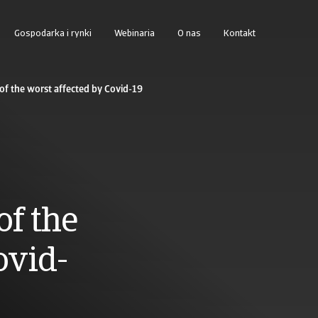
Gospodarka i rynki
Webinaria
O nas
Kontakt
zakresu business intelligence zaprojektowanej do zarządzania należnościami
Dostęp do systemu zarządzania usługami windykacyjnymi dla Klien
of the worst affected by Covid-19
of the
ovid-