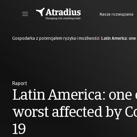
Nasze rozwiązania
Nowy portal internetowy zapewniający bezpośredni dostęp do informacji dot. polisy, limitów kredytowych jak również do Atradius Insights i Collect@Net.
Dostęp do platformy internetowej z 
/
Gospodarka z potencjałem ryzyka i możliwości
Latin America: one 
Raport
Latin America: one 
worst affected by C
19