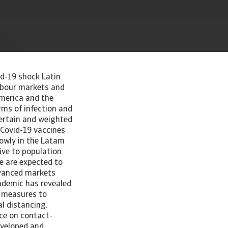
d-19 shock Latin
abour markets and
America and the
rms of infection and
certain and weighted
 Covid-19 vaccines
lowly in the Latam
ive to population
e are expected to
dvanced markets
ndemic has revealed
e measures to
al distancing.
ce on contact-
eveloped and