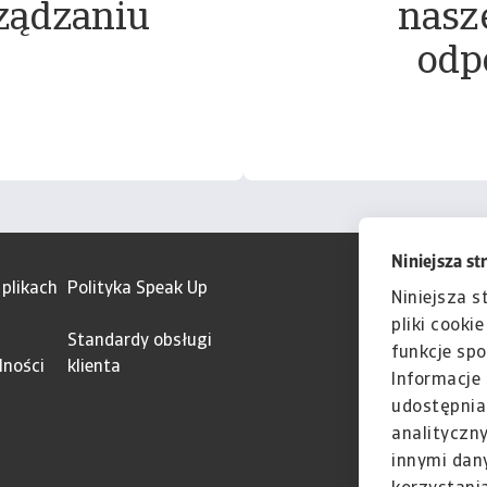
ządzaniu
nasz
odp
Niniejsza st
 plikach
Polityka Speak Up
Niniejsza s
pliki cooki
Standardy obsługi
funkcje spo
lności
klienta
Informacje 
udostępnia
analityczn
innymi dan