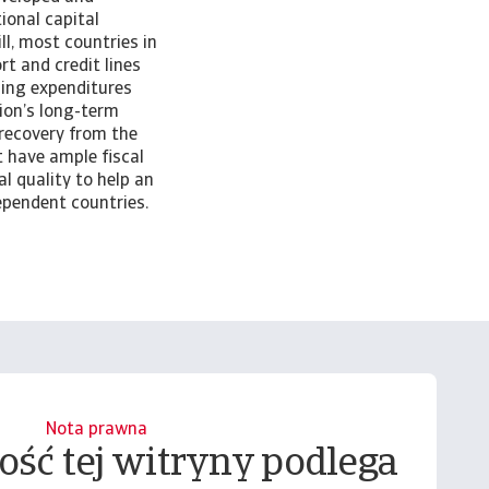
ional capital
l, most countries in
t and credit lines
sing expenditures
gion’s long-term
 recovery from the
t have ample fiscal
l quality to help an
dependent countries.
Nota prawna
ość tej witryny podlega