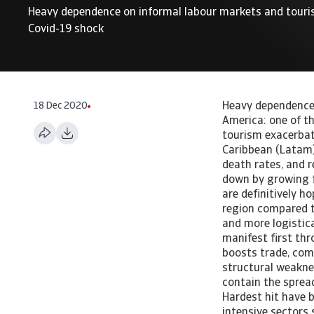
Heavy dependence on informal labour markets and touri
Covid-19 shock
18 Dec 2020
Heavy dependence 
America: one of t
tourism exacerbat
Caribbean (Latam)
death rates, and 
down by growing f
are definitively h
region compared t
and more logistic
manifest first th
boosts trade, com
structural weakne
contain the spread
Hardest hit have 
intensive sectors 