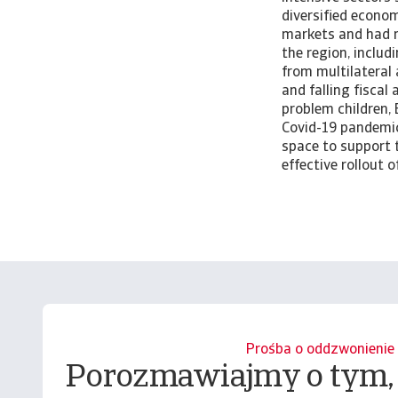
diversified econom
markets and had r
the region, includ
from multilateral 
and falling fiscal
problem children, 
Covid-19 pandemic 
space to support t
effective rollout 
Prośba o oddzwonienie
Porozmawiajmy o tym,