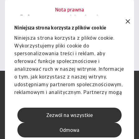
Nota prawna
Cała zawartość tej witryny
podlega naszemu wyłączeniu
Niniejsza strona korzysta z plików cookie
odpowiedzialności.
Niniejsza strona korzysta z plików cookie.
Wykorzystujemy pliki cookie do
Informacje
spersonalizowania treści i reklam, aby
oferować funkcje społecznościowe i
analizować ruch w naszej witrynie. Informacje
o tym, jak korzystasz z naszej witryny,
RODO
Polityka Prywatności
udostępniamy partnerom społecznościowym,
Informacje o plikach cookie
Polityka Speak Up
reklamowym i analitycznym. Partnerzy mogą
Phishing i Bezpieczeństwo
Nota prawna
połączyć te informacje z innymi danymi
Wyłączenie odpowiedzialności
Standardy obsługi klienta
otrzymanymi od Ciebie lub uzyskanymi
Skargi i reklamacje (Regulamin
Skargi i reklamacje (Regulamin
Zezwól na wszystkie
podczas korzystania z ich usług.
obowiązujący od dnia 13 lutego
obowiązujący do dnia 12 lutego
2026 r.)
2026 r.)
Odmowa