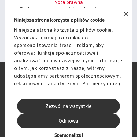
Nota prawna
Cała zawartość tej witryny
podlega naszemu wyłączeniu
Niniejsza strona korzysta z plików cookie
odpowiedzialności.
Niniejsza strona korzysta z plików cookie.
Wykorzystujemy pliki cookie do
Informacje
spersonalizowania treści i reklam, aby
oferować funkcje społecznościowe i
analizować ruch w naszej witrynie. Informacje
o tym, jak korzystasz z naszej witryny,
RODO
Polityka Prywatności
udostępniamy partnerom społecznościowym,
Informacje o plikach cookie
Polityka Speak Up
reklamowym i analitycznym. Partnerzy mogą
Phishing i Bezpieczeństwo
Nota prawna
połączyć te informacje z innymi danymi
Wyłączenie odpowiedzialności
Standardy obsługi klienta
otrzymanymi od Ciebie lub uzyskanymi
Skargi i reklamacje (Regulamin
Skargi i reklamacje (Regulamin
Zezwól na wszystkie
podczas korzystania z ich usług.
obowiązujący od dnia 13 lutego
obowiązujący do dnia 12 lutego
2026 r.)
2026 r.)
Odmowa
Spersonalizuj