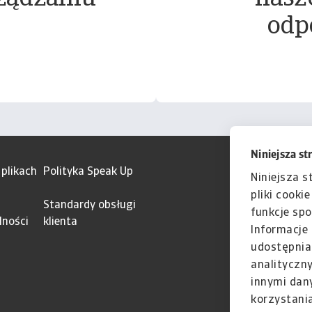
odp
Niniejsza st
 plikach
Polityka Speak Up
Niniejsza s
pliki cooki
Standardy obsługi
funkcje spo
lności
klienta
Informacje 
udostępnia
analityczn
innymi dan
korzystania