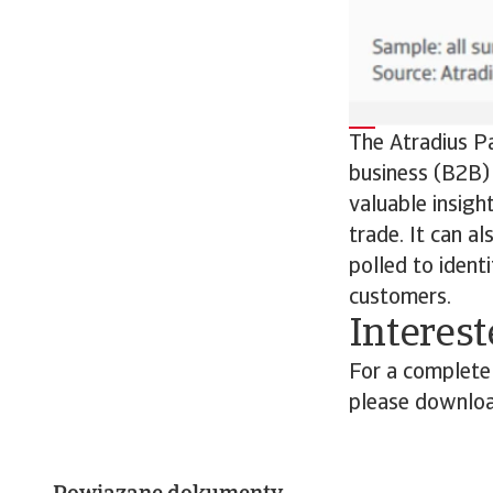
The Atradius P
business (B2B) 
valuable insigh
trade. It can a
polled to ident
customers.
Interest
For a complete
please download