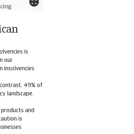
ican
olvencies is
n our
in insolvencies
n contrast, 49% of
ncy landscape.
r products and
aution is
usinesses