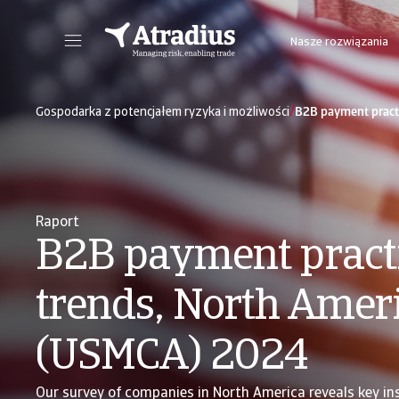
Nasze rozwiązania
Nowy portal internetowy zapewniający bezpośredni dostęp do informacji dot. polisy, limitów kredytowych jak również do Atradius Insights i Collect@Net.
Dostęp do platformy internetowej z 
/
Gospodarka z potencjałem ryzyka i możliwości
B2B payment pract
Raport
B2B payment pract
trends, North Amer
(USMCA) 2024
Our survey of companies in North America reveals key ins