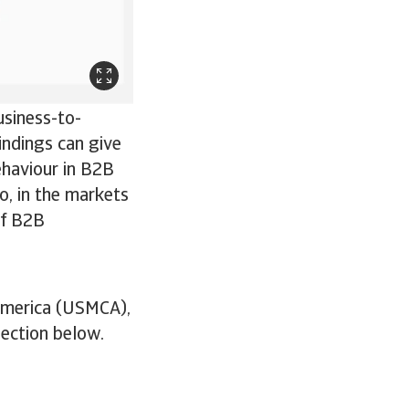
usiness-to-
indings can give
ehaviour in B2B
o, in the markets
of B2B
 America (USMCA),
section below.