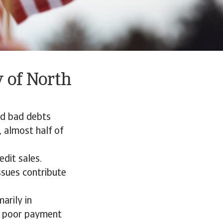
 of North
nd bad debts
, almost half of
dit sales.
ssues contribute
arily in
o poor payment