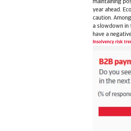
maintaining pos
year ahead. Eco
caution. Among 
a slowdown in t
have a negative
Insolvency risk t