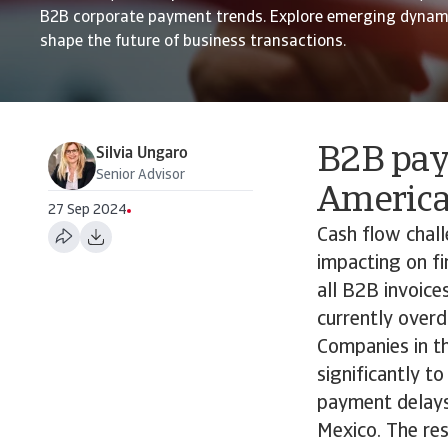
B2B corporate payment trends. Explore emerging dynami
shape the future of business transactions.
B2B pay
Silvia Ungaro
Senior Advisor
America
27 Sep 2024
Cash flow chal
impacting on fi
all B2B invoice
currently overd
Companies in th
significantly to
payment delays 
Mexico. The re