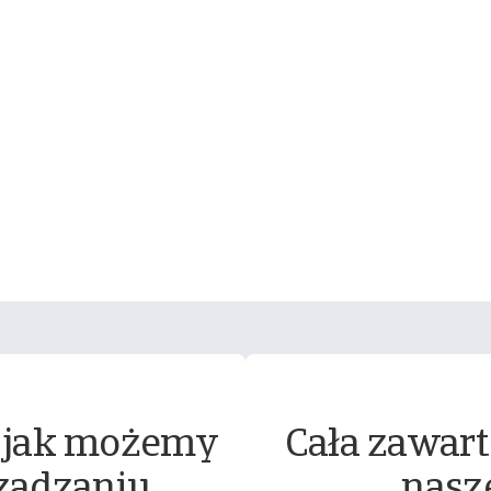
 jak możemy
Cała zawart
ządzaniu
nasz