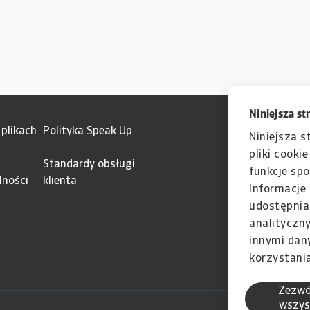
Niniejsza st
 plikach
Polityka Speak Up
Niniejsza s
pliki cooki
Standardy obsługi
funkcje spo
lności
klienta
Informacje 
udostępnia
analityczn
innymi dan
korzystania
Zezwó
wszys