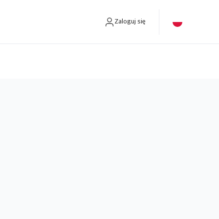
Zaloguj się
tów windykacyjnych.