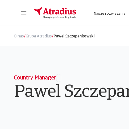
Nasze rozwiązania
Nowy portal internetowy zapewniający bezpośredni dostęp do informacji dot. polisy, limitów kredytowych jak również do Atradius Insights i Collect@Net.
Dostęp do platformy internetowej z 
/
/
O nas
Grupa Atradius
Pawel Szczepankowski
Country Manager
Pawel Szczepa