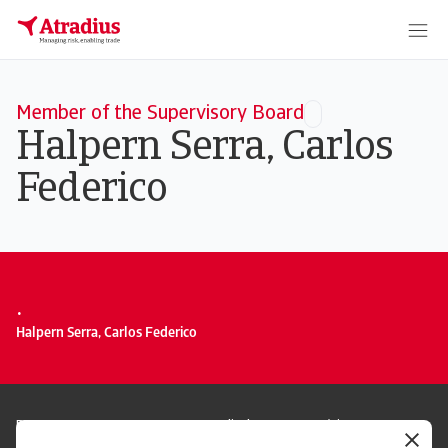
Member of the Supervisory Board
Halpern Serra, Carlos
Federico
.
Halpern Serra, Carlos Federico
RODO
Polityka Prywatności
Informacje o plikach cookie
Polityka Speak Up