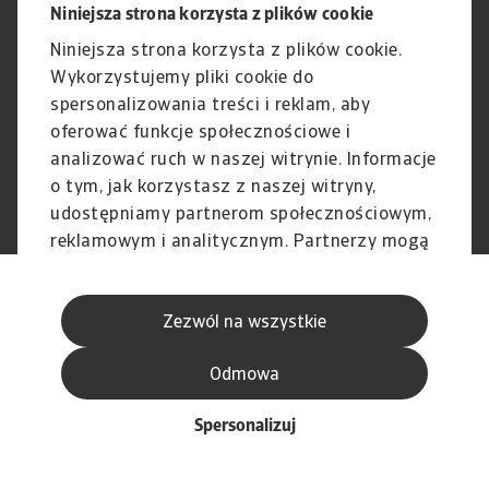
Niniejsza strona korzysta z plików cookie
Phishing i Bezpieczeństwo
Nota prawna
Wyłączenie odpowiedzialności
Standardy obsługi klienta
Niniejsza strona korzysta z plików cookie.
Skargi i reklamacje (Regulamin
Skargi i reklamacje (Regulamin
Wykorzystujemy pliki cookie do
obowiązujący od dnia 13 lutego
obowiązujący do dnia 12 lutego
spersonalizowania treści i reklam, aby
2026 r.)
2026 r.)
oferować funkcje społecznościowe i
analizować ruch w naszej witrynie. Informacje
o tym, jak korzystasz z naszej witryny,
udostępniamy partnerom społecznościowym,
© Atradius N.V. 2004 - 2026
A company of
reklamowym i analitycznym. Partnerzy mogą
połączyć te informacje z innymi danymi
otrzymanymi od Ciebie lub uzyskanymi
Zezwól na wszystkie
podczas korzystania z ich usług.
Odmowa
Spersonalizuj